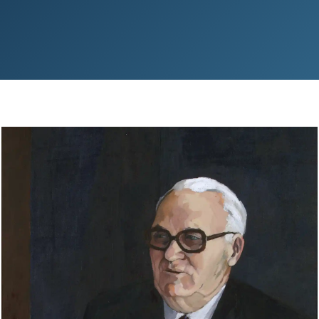
portrett af Bjarna Benediktssyni sem hún
málaði fyrir borgarstjórn Reykjavíkur og
hangir í Höfða.