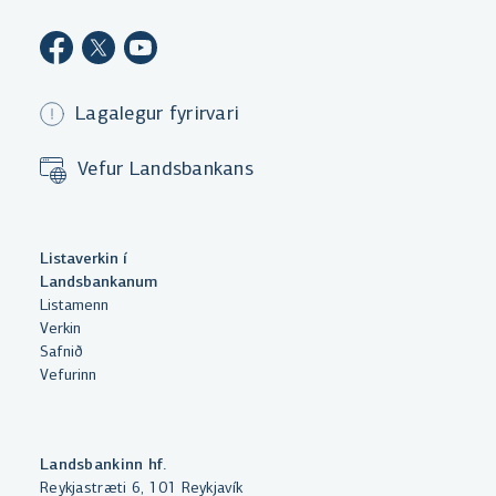
Lagalegur fyrirvari
Vefur Landsbankans
Með því að smella á „Leyfa allar“
Listaverkin í
samþykkir þú notkun á vefkökum
Landsbankanum
Listamenn
til þess að auka virkni vefsins,
Verkin
greina vefnotkun og aðstoða við
Safnið
markaðssetningu.
Vefurinn
Nánar um vefkökur
Velja vefkökur
Landsbankinn hf.
Reykjastræti 6, 101 Reykjavík