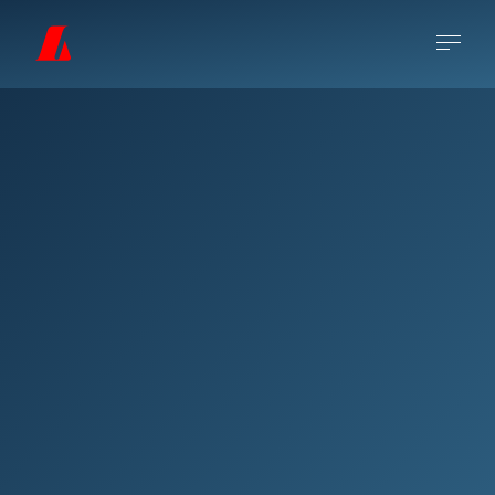
Svala Þórisdóttir Salman (1945-1998) nam
myndlist við Handíða- og myndlistaskólann í
Reykjavík og síðar við University of Oxford,
Ruskin School of Art, en þaðan lauk hún
prófi árið 1968. Hún bjó og starfaði lengst
af í Washington-borg í Bandaríkjunum. Það
verk hennar sem víðast hefur birst er líklega