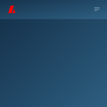
Kolbrún S. Kjarval (f. 1945) nam myndlist í
Danmörku og Bretlandi. Hún vinnur aðallega
í leir hvort sem það er steinleir, rauðleir,
jarðleir eða postulín, en gerir einnig
teikningar og málar með vatnslitum.
Leirfuglarnir eru orðnir nokkurs konar
einkennismerki Kolbrúnar en fuglaþemað
teygir anga sína í flestar hliðar listsköpunar
hennar.