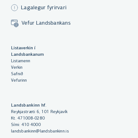
Lagalegur fyrirvari
Vefur Landsbankans
Með því að smella á „Leyfa allar“
Listaverkin í
samþykkir þú notkun á vefkökum
Landsbankanum
Listamenn
til þess að auka virkni vefsins,
Verkin
greina vefnotkun og aðstoða við
Safnið
markaðssetningu.
Vefurinn
Nánar um vefkökur
Velja vefkökur
Landsbankinn hf.
Reykjastræti 6, 101 Reykjavík
Kt. 471008-0280
Leyfa allar
Sími:
410 4000
landsbankinn@landsbankinn.is