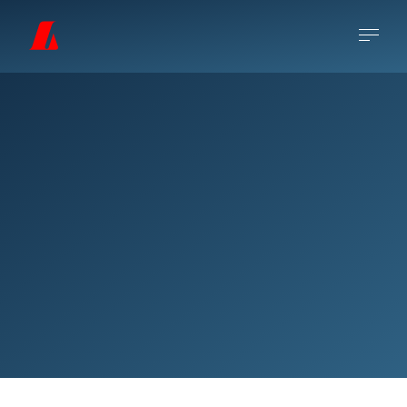
Jón Stefánsson (1881-1962) var fæddur á
Sauðárkróki. Hann stundaði verkfræðinám
og síðar myndlistarnám í Kaupmannahöfn.
Eftir það hélt hann til Parísar þar sem hann
stundaði myndlistarnám við einkaskóla Henri
Matisse.