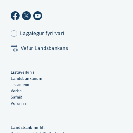
Lagalegur fyrirvari
Vefur Landsbankans
Með því að smella á „Leyfa allar“
Listaverkin í
samþykkir þú notkun á vefkökum
Landsbankanum
til þess að auka virkni vefsins,
Listamenn
Verkin
greina vefnotkun og aðstoða við
Safnið
markaðssetningu.
Vefurinn
Nánar um vefkökur
Velja vefkökur
Landsbankinn hf.