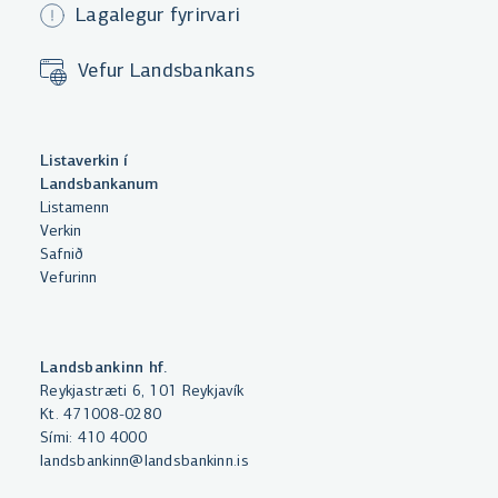
Lagalegur fyrirvari
Vefur Landsbankans
Með því að smella á „Leyfa allar“
Listaverkin í
samþykkir þú notkun á vefkökum
Landsbankanum
til þess að auka virkni vefsins,
Listamenn
Verkin
greina vefnotkun og aðstoða við
Safnið
markaðssetningu.
Vefurinn
Nánar um vefkökur
Velja vefkökur
Landsbankinn hf.
Reykjastræti 6, 101 Reykjavík
Kt. 471008-0280
Leyfa allar
Sími:
410 4000
landsbankinn@landsbankinn.is