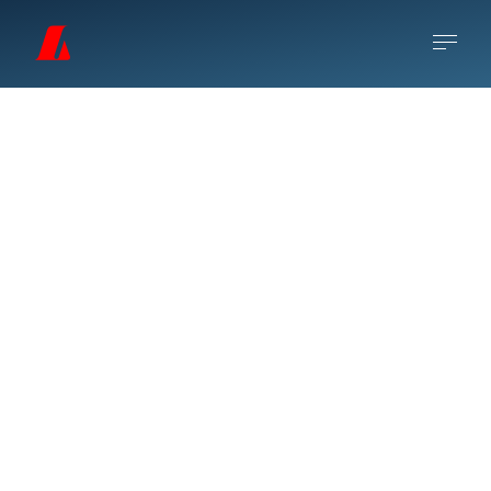
Listaverkasafn
Landsbankans
Listaverkasafnið varð til á löngum tíma
enda byggir bankinn á gömlum grunni
Landsbanka Íslands sem tók til starfa árið